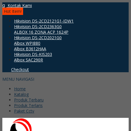
q
Kontak Kami
Hot Item!
Hikvision DS-2CD2121G1-IDW1
Hikvision DS-2CD2363G0
ALBOX 16 ZONA ACP 1624P
Hikvision DS-2CD2021G0
Albox WPI880
Albox B3612HAA
Hikvision DS-KIS203
Albox SAC290R
Checkout
MENU NAVIGASI
Home
Katalog
Produk Terbaru
Produk Terlaris
Paket Cctv