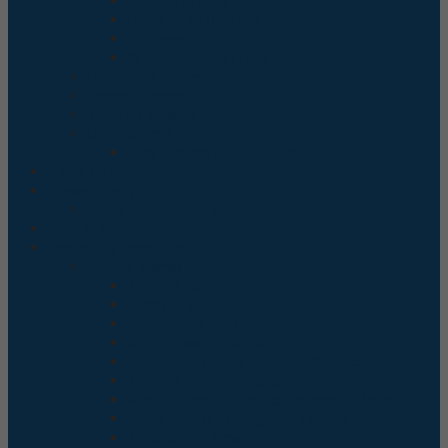
Hikvision Indoor
Hikvision OUTDOOR
IP Kamera
Wifi Kamera dan NVR
Honeywell Kamera
Keeper Kamera
Trivision Kamera
UNV Kamera
UNV kamera Indoor-Outdoor
Paket Cctv
Power Supply
Arney Power Supply
Produk Sale
Security System Albox
ALBOX Alarms
Alarm Black Box
Alarm Keypad
Albox Flood Sensor
Albox Glass Break Detector
Albox Heavy Duty Magnetic Contact
Albox Magnetic Contact
Albox Magnetic Contact/Recessed Mounted
Albox Overhead Magnetic Contact
Albox Smart Sensor