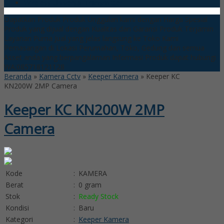
Wireless Universal Transmitter
Dapatkan Produk Produk Unggulan kami dengan Harga Spesial
Produk yang dijual dengan Kualitas dan Garansi Produk Terjamin
Layanan Purna Jual yang jelas langsung ke Toko Kami
Pemasangan di Lokasi Perumahan, Toko, Gedung dan semua
Asset anda yang berpangalaman
Informasi Produk dapat hubungi
WA:085718121128
Beranda
»
Kamera Cctv
»
Keeper Kamera
»
Keeper KC
KN200W 2MP Camera
Keeper KC KN200W 2MP
Camera
Kode
:
KAMERA
Berat
:
0 gram
Stok
:
Ready Stock
Kondisi
:
Baru
Kategori
:
Keeper Kamera