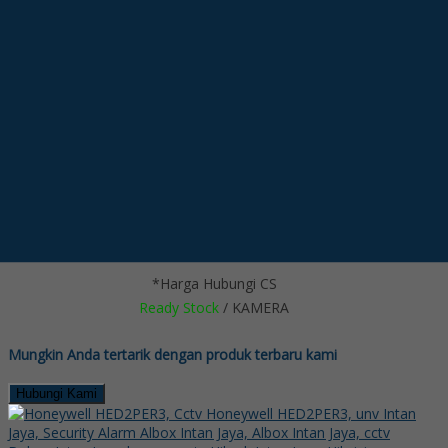
*Harga Hubungi CS
Ready Stock
/ KAMERA
SMS
6285718121128
Telepon
6285718121128
Whatsapp
6285718121128
LINE @kameracctvmurah
Lihat Detail Produk
Keeper KF200EAHD 2MP Zoom Camera
*Harga Hubungi CS
Ready Stock
/ KAMERA
Mungkin Anda tertarik dengan produk terbaru kami
Hubungi Kami