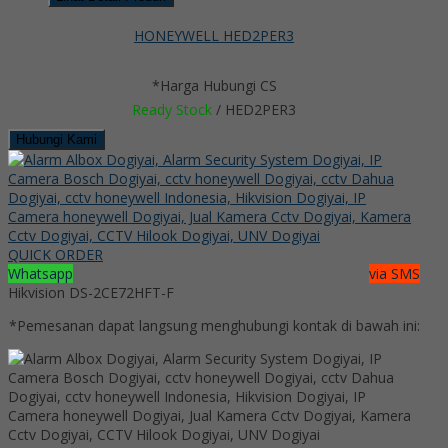
HONEYWELL HED2PER3
*Harga Hubungi CS
Ready Stock
/ HED2PER3
Hubungi Kami
QUICK ORDER
Whatsapp
via SMS
Hikvision DS-2CE72HFT-F
*Pemesanan dapat langsung menghubungi kontak di bawah ini: