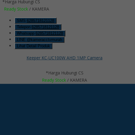
*Harga Hubungi CS
Ready Stock
/ KAMERA
SMS
6285718121128
Telepon
6285718121128
Whatsapp
6285718121128
LINE @kameracctvmurah
Lihat Detail Produk
Keeper KC-UC100W AHD 1MP Camera
*Harga Hubungi CS
Ready Stock
/ KAMERA
Hubungi Kami
QUICK ORDER
Whatsapp
via SMS
Keeper KF200EAHD 2MP Zoom Camera
*Pemesanan dapat langsung menghubungi kontak di bawah ini: