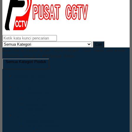
Cari
Buka Senin s/d Jumat jam 10.00 s/d jam 17.00 , Sabtu jam 10.00
s/d 16.00, Minggu & Hari Besar Tutup
Semua Kategori Produk
Accesories Cctv
HDD WD
Dvr Cctv
Hikvision Dvr
Honeywell Dvr
Keeper Dvr
UNV NVR
Kamera Cctv
Bosch Kamera
Hikvision Kamera