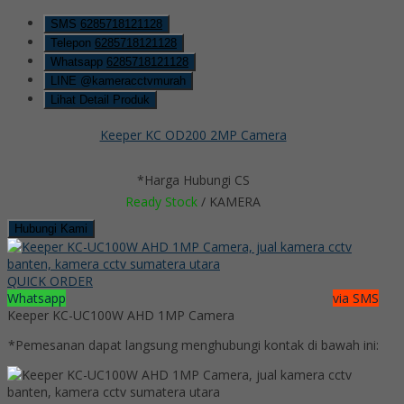
SMS
6285718121128
Telepon
6285718121128
Whatsapp
6285718121128
LINE @kameracctvmurah
Lihat Detail Produk
Keeper KC OD200 2MP Camera
*Harga Hubungi CS
Ready Stock
/ KAMERA
Hubungi Kami
QUICK ORDER
Whatsapp
via SMS
Keeper KC-UC100W AHD 1MP Camera
*Pemesanan dapat langsung menghubungi kontak di bawah ini: