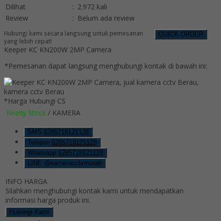
Dilihat
:
2.972 kali
Review
:
Belum ada review
Hubungi kami secara langsung untuk pemesanan
QUICK ORDER
yang lebih cepat!
Keeper KC KN200W 2MP Camera
*Pemesanan dapat langsung menghubungi kontak di bawah ini:
*Harga Hubungi CS
Ready Stock
/ KAMERA
SMS
6285718121128
Telepon
6285718121128
Whatsapp
6285718121128
LINE @kameracctvmurah
INFO HARGA
Silahkan menghubungi kontak kami untuk mendapatkan
informasi harga produk ini.
Hubungi Kami