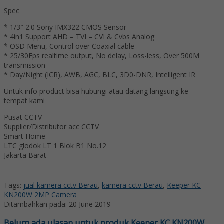
Spec
* 1/3″ 2.0 Sony IMX322 CMOS Sensor
* 4in1 Support AHD – TVI – CVI & Cvbs Analog
* OSD Menu, Control over Coaxial cable
* 25/30Fps realtime output, No delay, Loss-less, Over 500M
transmission
* Day/Night (ICR), AWB, AGC, BLC, 3D0-DNR, Intelligent IR
Untuk info product bisa hubungi atau datang langsung ke
tempat kami
Pusat CCTV
Supplier/Distributor acc CCTV
Smart Home
LTC glodok LT 1 Blok B1 No.12
Jakarta Barat
Tags:
jual kamera cctv Berau
,
kamera cctv Berau
,
Keeper KC
KN200W 2MP Camera
Ditambahkan pada: 20 June 2019
Belum ada ulasan untuk produk Keeper KC KN200W