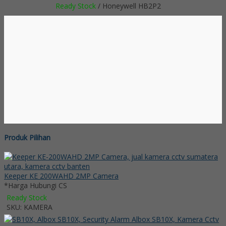
Ready Stock
/ Honeywell HB2P2
Produk Pilihan
Keeper KE 200WAHD 2MP Camera
*Harga Hubungi CS
Ready Stock
SKU: KAMERA