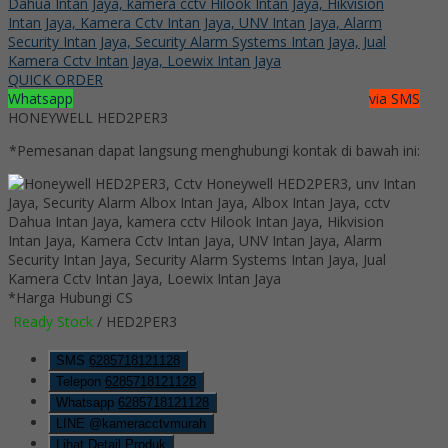
QUICK ORDER
Whatsapp
via SMS
HONEYWELL HED2PER3
*Pemesanan dapat langsung menghubungi kontak di bawah ini:
*Harga Hubungi CS
Ready Stock
/ HED2PER3
SMS
6285718121128
Telepon
6285718121128
Whatsapp
6285718121128
LINE @kameracctvmurah
Lihat Detail Produk