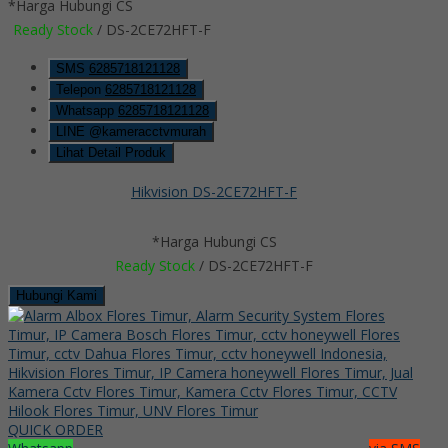
*Harga Hubungi CS
Ready Stock
/ DS-2CE72HFT-F
SMS
6285718121128
Telepon
6285718121128
Whatsapp
6285718121128
LINE @kameracctvmurah
Lihat Detail Produk
Hikvision DS-2CE72HFT-F
*Harga Hubungi CS
Ready Stock
/ DS-2CE72HFT-F
Hubungi Kami
QUICK ORDER