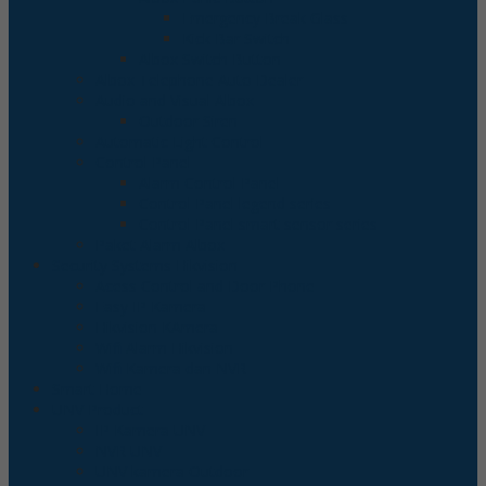
Emergency Break Glass
Kick Bar Switch
Albox Switch Button
Albox Telephone Auto Dealer
Audio and Visual Albox
Outdoor Siren
Automatic Light Control
Control Panel
Alarm Control Panel
Control Panel legend series
Control Panel smart sensor series
Paket Alarm Albox
Security Systems Hikvision
Acess Control and Door Phone
Easy IP Kamera
Hikvision KAmera
Wifi Alarm Hikvision
Wifi Kamera dan NVR
Smart Home
UNV Product
IP Kamera UNV
NVR UNV
UNV kamera Outdoor