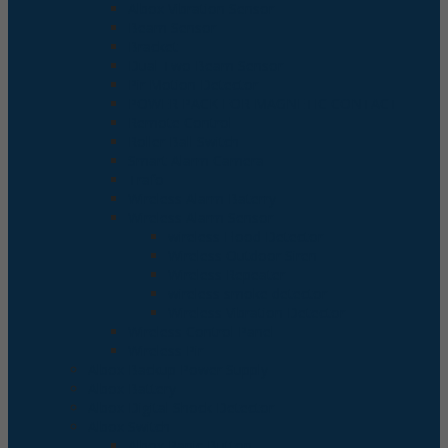
Albox Vibration Sensor
Beam Sensor
Bracket
Dual Two Beam Sensor
Pir Motion Detector
POWER PACK FOR MAGNETIC CONTACT
Remote Control
Roller Ball Switch
Smart Alarm Camera
Trafo
Wireless Alarm Baterry
Wireless Alarm Sensor
wireless Flood Detector
Wireless Outdoor Siren
Wireless Repeater
wireless smoke detector
Wireless Vibration Detector
Wireless Control Panel
Wireless Pir
Albox Backup Power Supply
Albox Battery
Albox Digital Shock Detector
Albox Switch
Albox Panic Button