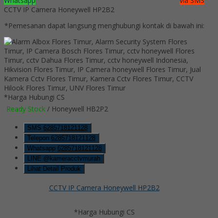
Whatsapp
via SMS
CCTV IP Camera Honeywell HP2B2
*Pemesanan dapat langsung menghubungi kontak di bawah ini:
*Harga Hubungi CS
Ready Stock
/ Honeywell HB2P2
SMS
6285718121128
Telepon
6285718121128
Whatsapp
6285718121128
LINE @kameracctvmurah
Lihat Detail Produk
CCTV IP Camera Honeywell HP2B2
*Harga Hubungi CS