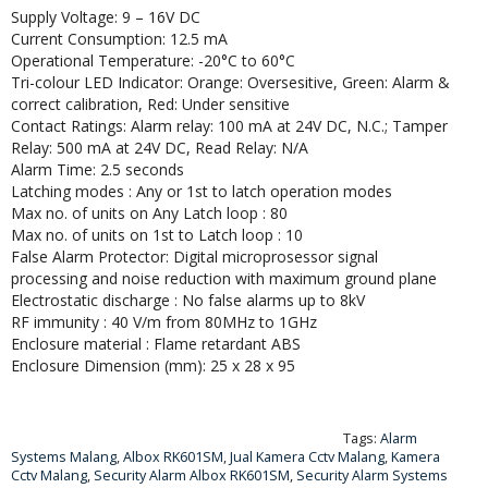
Supply Voltage: 9 – 16V DC
Current Consumption: 12.5 mA
Operational Temperature: -20°C to 60°C
Tri-colour LED Indicator: Orange: Oversesitive, Green: Alarm &
correct calibration, Red: Under sensitive
Contact Ratings: Alarm relay: 100 mA at 24V DC, N.C.; Tamper
Relay: 500 mA at 24V DC, Read Relay: N/A
Alarm Time: 2.5 seconds
Latching modes : Any or 1st to latch operation modes
Max no. of units on Any Latch loop : 80
Max no. of units on 1st to Latch loop : 10
False Alarm Protector: Digital microprosessor signal
processing and noise reduction with maximum ground plane
Electrostatic discharge : No false alarms up to 8kV
RF immunity : 40 V/m from 80MHz to 1GHz
Enclosure material : Flame retardant ABS
Enclosure Dimension (mm): 25 x 28 x 95
Tags:
Alarm
Systems Malang
,
Albox RK601SM
,
Jual Kamera Cctv Malang
,
Kamera
Cctv Malang
,
Security Alarm Albox RK601SM
,
Security Alarm Systems