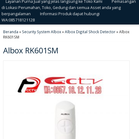
Layanan Purna Jual yang jelas langsung ke Toko Kami
Pemasangan
di Lokasi Perumahan, Toko, Gedung dan semua Asset anda yang
berpangalaman
Informasi Produk dapat hubungi
WA:085718121128
Beranda
»
Security System Albox
»
Albox Digital Shock Detector
»
Albox
RK601SM
Albox RK601SM