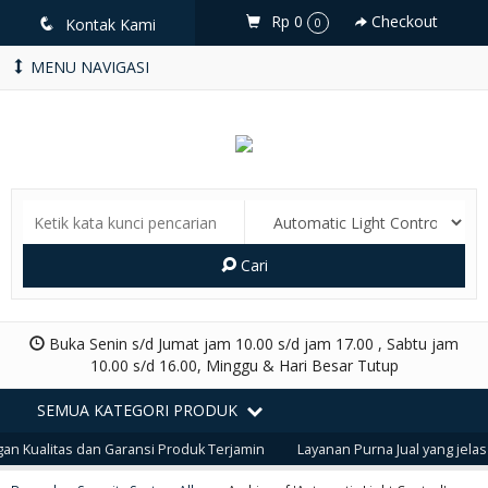
Rp 0
Checkout
q
Kontak Kami
0
MENU NAVIGASI
Cari
Buka Senin s/d Jumat jam 10.00 s/d jam 17.00 , Sabtu jam
10.00 s/d 16.00, Minggu & Hari Besar Tutup
SEMUA KATEGORI PRODUK
an Kualitas dan Garansi Produk Terjamin
Layanan Purna Jual yang jelas