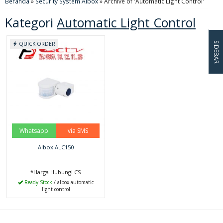
Beranda
»
Security System Albox
»
Archive of 'Automatic Light Control'
Kategori
Automatic Light Control
SIDEBAR
QUICK ORDER
Whatsapp
via SMS
Albox ALC150
*Harga Hubungi CS
Ready Stock
/ albox automatic
light control