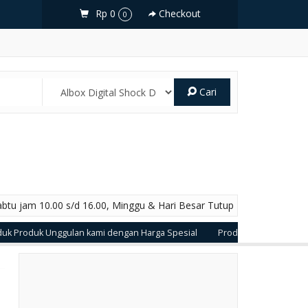
Rp 0
Checkout
0
Cari
abtu jam 10.00 s/d 16.00, Minggu & Hari Besar Tutup
oduk Unggulan kami dengan Harga Spesial
Produk yang dijual dengan K