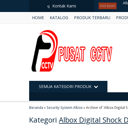
Kontak Kami
q
Hot Item!
Tri
HOME
KATALOG
PRODUK TERBARU
PROD
Tri
Ka
AR
UN
Ke
Hi
SEMUA KATEGORI PRODUK
Al
Beranda
»
Security System Albox
»
Archive of 'Albox Digital 
Kategori
Albox Digital Shock 