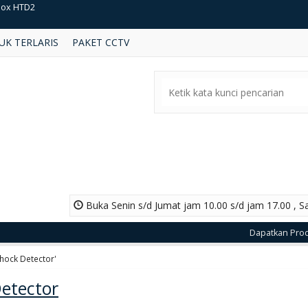
vision TRI VID280
UK TERLARIS
PAKET CCTV
vision TRI VIB38P
mera Cctv Honeywell HBW2PER1
NEY RG59 2PA WII 305Mtr
V IPC3234LR3-VSPZ28-D
eper KC-UC100W AHD 1MP Camera
kvision DS2CE16D0T IR 2MP IP Camera
Buka Senin s/d Jumat jam 10.00 s/d jam 17.00 , S
box HTD2
Dapatkan Produk Pr
Shock Detector'
Detector