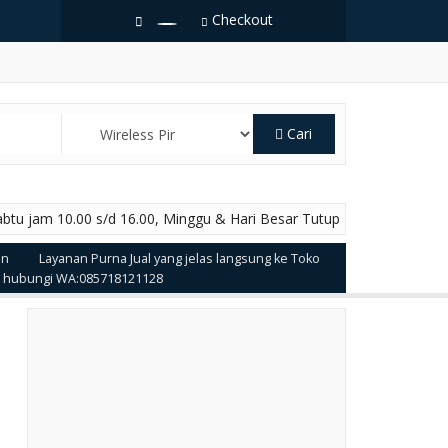
Checkout
Cari
abtu jam 10.00 s/d 16.00, Minggu & Hari Besar Tutup
in
Layanan Purna Jual yang jelas langsung ke Toko
t hubungi WA:085718121128