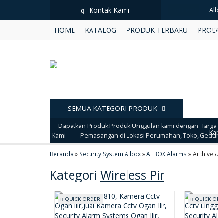
Kontak Kami
q
Hot Item!
Al
HOME
KATALOG
PRODUK TERBARU
PROD
Al
UN
Al
Hi
SEMUA KATEGORI PRODUK
Al
Dapatkan Produk Produk Unggulan kami dengan Harga 
Ka
Kami
Pemasangan di Lokasi Perumahan, Toko, Gedu
Ke
Beranda
»
Security System Albox
»
ALBOX Alarms
»
Archive o
Kategori
Wireless Pir
QUICK ORDER
QUICK O