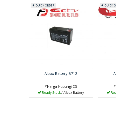
QUICK ORDER
QUICK 
712
Hikvision DS-
 CS
2CD1327G0-L
*Harga Hubungi CS
Albox Battery B712
A
Ready Stock
SKU: hikvisioncamera
*Harga Hubungi CS
*
Ready Stock
/ Albox Battery
Rea