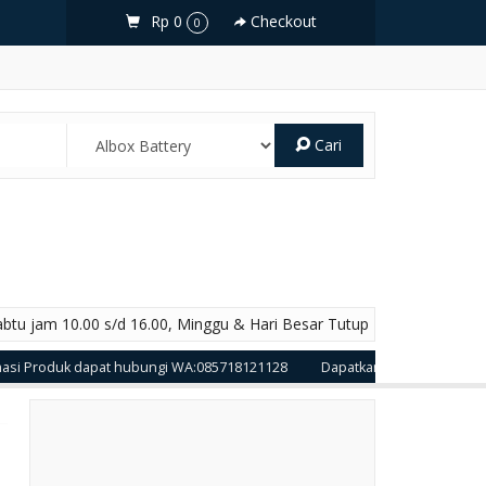
Rp 0
Checkout
0
Cari
abtu jam 10.00 s/d 16.00, Minggu & Hari Besar Tutup
roduk dapat hubungi WA:085718121128
Dapatkan Produk Produk Unggul