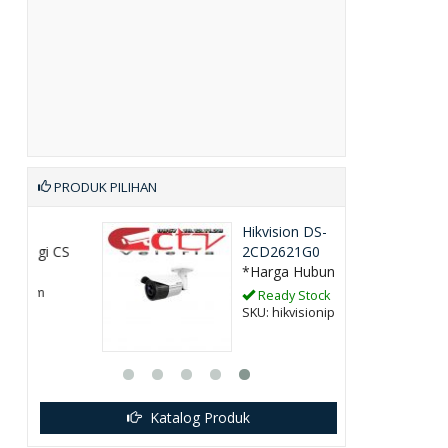
PRODUK PILIHAN
Hikvision DS-
CS
2CD2621G0
*Harga Hubungi CS
Ready Stock
SKU: hikvisionipkamera
Katalog Produk