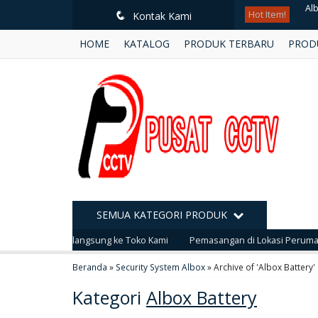
Hot Item!
Hi
q
Kontak Kami
HOME
KATALOG
PRODUK TERBARU
PROD
Ka
Al
Hi
Bo
Hi
Ka
SEMUA KATEGORI PRODUK
Al
 yang jelas langsung ke Toko Kami
Pemasangan di Lokasi Perumahan, T
Beranda
»
Security System Albox
»
Archive of 'Albox Battery'
Kategori
Albox Battery