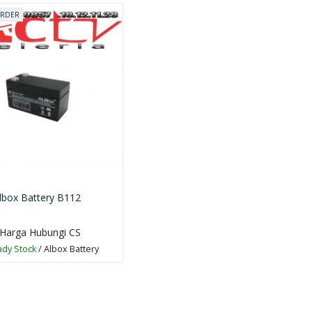
ORDER
Albox PEB01EXT
TRB250
*Harga Hubungi CS
*Harga Hubungi 
Ready Stock
Ready Stock
lbox Battery B112
SKU: alboxswitch
SKU: albox beam
sensor
Harga Hubungi CS
dy Stock
/ Albox Battery