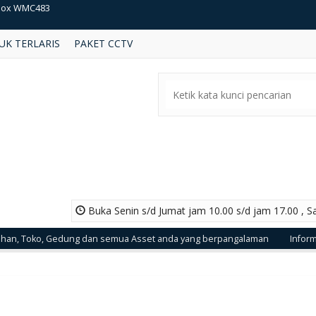
kvision DS-PD1-EB-WR
UK TERLARIS
PAKET CCTV
mera Cctv Honeywell HIE2PI-L
box PMB510-T
kvision DS2CE56H1T ITM 5MP Camera
sch NDP-5502-Z30C
kvision DS 2CD1023G0E-IP66
mera Cctv Honeywell
Buka Senin s/d Jumat jam 10.00 s/d jam 17.00 , S
box WMC483
oko, Gedung dan semua Asset anda yang berpangalaman
Informasi P