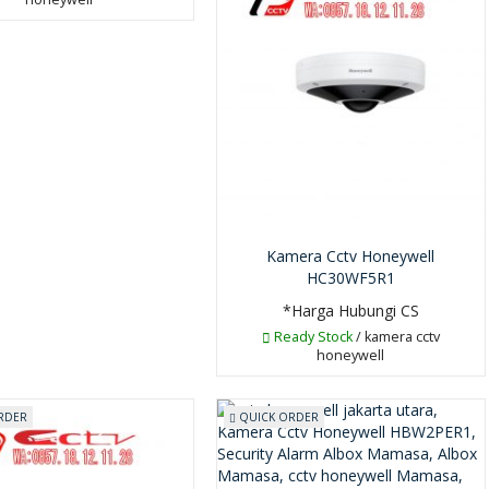
Kamera Cctv Honeywell
HC30WF5R1
*Harga Hubungi CS
Ready Stock
/ kamera cctv
honeywell
RDER
QUICK ORDER