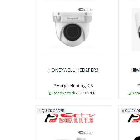
HONEYWELL HED2PER3
Hik
*Harga Hubungi CS
*
Ready Stock
/ HED2PER3
Read
QUICK ORDER
QUICK O