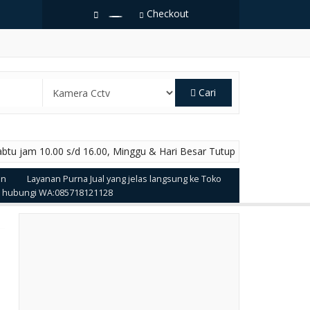
Checkout
Cari
abtu jam 10.00 s/d 16.00, Minggu & Hari Besar Tutup
in
Layanan Purna Jual yang jelas langsung ke Toko
t hubungi WA:085718121128