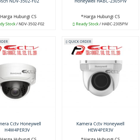
sch NDV-3502-F02
Honeywell HABC-2305PIV
Harga Hubungi CS
*Harga Hubungi CS
dy Stock
/ NDV-3502-F02
Ready Stock
/ HABC-2305PIV
RDER
QUICK ORDER
era Cctv Honeywell
Kamera Cctv Honeywell
H4W4PER3V
HEW4PER3V
Harga Hubungi CS
*Harga Hubungi CS