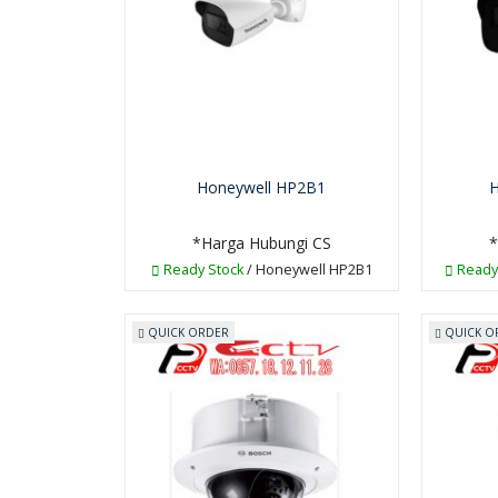
Honeywell HP2B1
H
*Harga Hubungi CS
*
Ready Stock
/ Honeywell HP2B1
Ready
QUICK ORDER
QUICK O