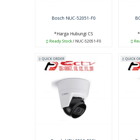
Bosch NUC-52051-F0
B
*Harga Hubungi CS
*
Ready Stock
/ NUC-52051-F0
Rea
QUICK ORDER
QUICK O