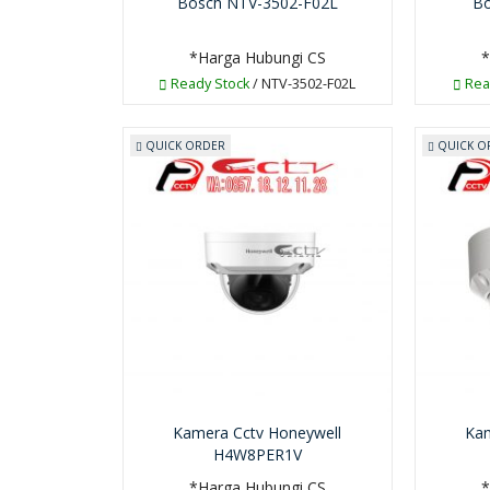
Bosch NTV-3502-F02L
Bo
*Harga Hubungi CS
*
Ready Stock
/ NTV-3502-F02L
Rea
QUICK ORDER
QUICK O
Kamera Cctv Honeywell
Kam
H4W8PER1V
*Harga Hubungi CS
*