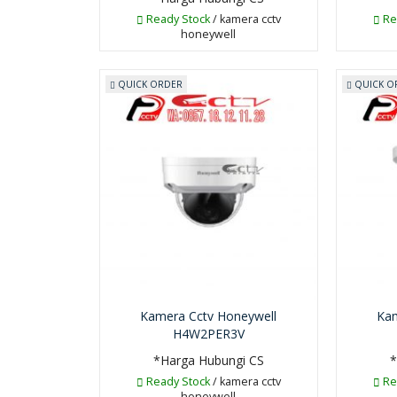
Ready Stock
/ kamera cctv
Re
honeywell
QUICK ORDER
QUICK O
Kamera Cctv Honeywell
Kam
H4W2PER3V
*Harga Hubungi CS
*
Ready Stock
/ kamera cctv
Re
honeywell