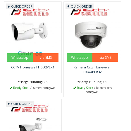
QUICK ORDER
QUICK ORDER
Whatsapp
via SMS
Whatsapp
via SMS
CCTV Honeywell HBD2PER1
Kamera Cctv Honeywell
H4W4PER3V
*Harga Hubungi CS
*Harga Hubungi CS
Ready Stock
/ kamerahoneywell
Ready Stock
/ kamera cctv
honeywell
QUICK ORDER