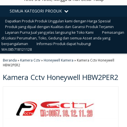
SEMUA KATEGORI PRODUK
Dapatkan Produk Produk Unggulan kami dengan Harga Spesial
Produk yang dijual dengan Kualitas dan Garansi Produk Terjamin
Layanan Purna Jual yang jelas langsung ke Toko Kami
Pemasangan
di Lokasi Perumahan, Toko, Gedung dan semua Asset anda yang
berpangalaman
Informasi Produk dapat hubungi
WA:085718121128
Beranda
»
Kamera Cctv
»
Honeywell Kamera
»
Kamera Cctv Honeywell
HBW2PER2
Kamera Cctv Honeywell HBW2PER2