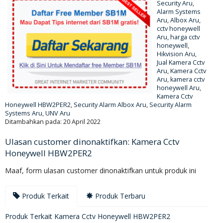
Security Aru
,
Alarm Systems
Aru
,
Albox Aru
,
cctv honeywell
Aru
,
harga cctv
honeywell
,
Hikvision Aru
,
Jual Kamera Cctv
Aru
,
Kamera Cctv
Aru
,
kamera cctv
honeywell Aru
,
Kamera Cctv
Honeywell HBW2PER2
,
Security Alarm Albox Aru
,
Security Alarm
Systems Aru
,
UNV Aru
Ditambahkan pada: 20 April 2022
Ulasan customer dinonaktifkan: Kamera Cctv
Honeywell HBW2PER2
Maaf, form ulasan customer dinonaktifkan untuk produk ini
Produk Terkait
Produk Terbaru
Produk Terkait Kamera Cctv Honeywell HBW2PER2