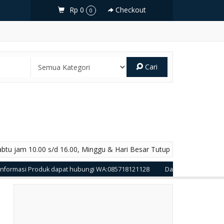
Rp 0
Checkout
0
Cari
abtu jam 10.00 s/d 16.00, Minggu & Hari Besar Tutup
i Produk dapat hubungi WA:085718121128
Dapatkan Produk Produk Ung