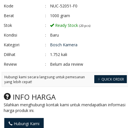
Kode
:
NUC-52051-F0
Berat
:
1000 gram
Stok
:
Ready Stock
(20 pcs)
Kondisi
:
Baru
Kategori
:
Bosch Kamera
Dilihat
:
1.752 kali
Review
:
Belum ada review
Albox TB60-C
Hikvision DS-KH
*Harga Hubungi CS
*Harga Hubungi 
Hubungi kami secara langsung untuk pemesanan
Ready Stock
Ready Stock
QUICK ORDER
yang lebih cepat!
SKU: albox beam
SKU:
sensor
hikvisionaccescont
INFO HARGA
Silahkan menghubungi kontak kami untuk mendapatkan informasi
harga produk ini.
Hubungi Kami