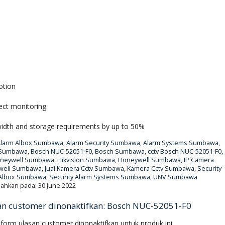
otion
ect monitoring
width and storage requirements by up to 50%
larm Albox Sumbawa
,
Alarm Security Sumbawa
,
Alarm Systems Sumbawa
,
 Sumbawa
,
Bosch NUC-52051-F0
,
Bosch Sumbawa
,
cctv Bosch NUC-52051-F0
,
oneywell Sumbawa
,
Hikvision Sumbawa
,
Honeywell Sumbawa
,
IP Camera
well Sumbawa
,
Jual Kamera Cctv Sumbawa
,
Kamera Cctv Sumbawa
,
Security
 Albox Sumbawa
,
Security Alarm Systems Sumbawa
,
UNV Sumbawa
ahkan pada: 30 June 2022
an customer dinonaktifkan: Bosch NUC-52051-F0
form ulasan customer dinonaktifkan untuk produk ini