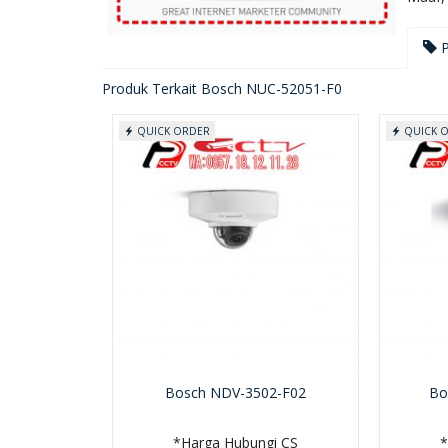
P
Produk Terkait Bosch NUC-52051-F0
QUICK ORDER
QUICK 
Bosch NDV-3502-F02
Bo
*Harga Hubungi CS
*