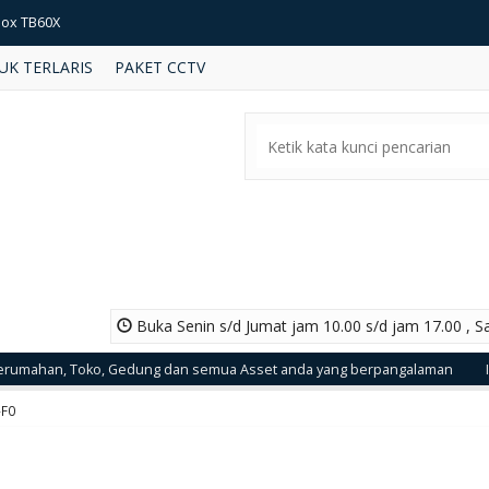
box TB60X
UK TERLARIS
PAKET CCTV
box MBS34S
SCH NBE-3502-AL
kvision DS-KIS701
V IPC325LR3-VSPF28-D
eper K3 2MP Mini Wifi Ip Camera
eper KC OC100 1MP Camera
Buka Senin s/d Jumat jam 10.00 s/d jam 17.00 , S
box WCP880
, Toko, Gedung dan semua Asset anda yang berpangalaman
Informas
-F0