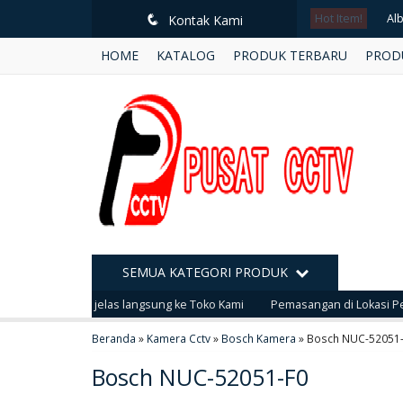
Hot Item!
Al
q
Kontak Kami
HOME
KATALOG
PRODUK TERBARU
PROD
Al
BO
Hi
UN
Ke
Ke
SEMUA KATEGORI PRODUK
Al
ual yang jelas langsung ke Toko Kami
Pemasangan di Lokasi Perumahan
Beranda
»
Kamera Cctv
»
Bosch Kamera
»
Bosch NUC-52051
Bosch NUC-52051-F0