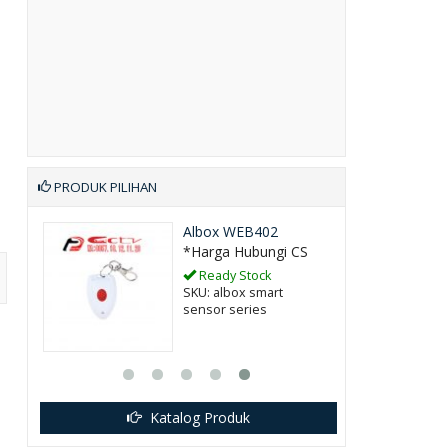
PRODUK PILIHAN
2220
Albox WEB402
CS
*Harga Hubungi CS
Ready Stock
SKU: albox smart
rol
sensor series
Katalog Produk