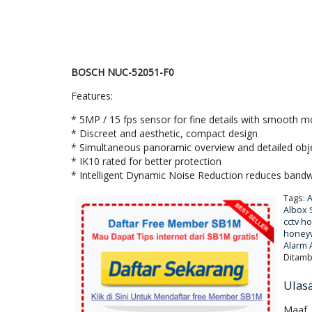
BOSCH NUC-52051-F0
Features:
* 5MP / 15 fps sensor for fine details with smooth m
* Discreet and aesthetic, compact design
* Simultaneous panoramic overview and detailed obj
* IK10 rated for better protection
* Intelligent Dynamic Noise Reduction reduces band
Tags:
A
Albox
cctv h
honey
Alarm
Ditamb
Ulas
Maaf, 