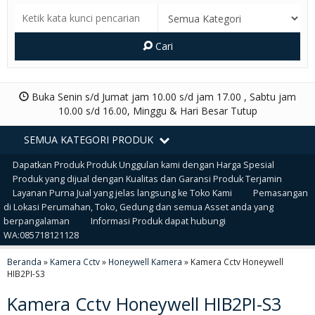
Cari
Buka Senin s/d Jumat jam 10.00 s/d jam 17.00 , Sabtu jam
10.00 s/d 16.00, Minggu & Hari Besar Tutup
SEMUA KATEGORI PRODUK
Dapatkan Produk Produk Unggulan kami dengan Harga Spesial
Produk yang dijual dengan Kualitas dan Garansi Produk Terjamin
Layanan Purna Jual yang jelas langsung ke Toko Kami
Pemasangan
di Lokasi Perumahan, Toko, Gedung dan semua Asset anda yang
berpangalaman
Informasi Produk dapat hubungi
WA:085718121128
Beranda
»
Kamera Cctv
»
Honeywell Kamera
»
Kamera Cctv Honeywell
HIB2PI-S3
Kamera Cctv Honeywell HIB2PI-S3