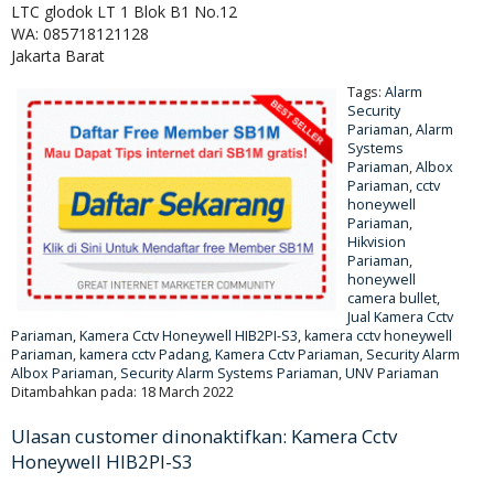
LTC glodok LT 1 Blok B1 No.12
WA: 085718121128
Jakarta Barat
Tags:
Alarm
Security
Pariaman
,
Alarm
Systems
Pariaman
,
Albox
Pariaman
,
cctv
honeywell
Pariaman
,
Hikvision
Pariaman
,
honeywell
camera bullet
,
Jual Kamera Cctv
Pariaman
,
Kamera Cctv Honeywell HIB2PI-S3
,
kamera cctv honeywell
Pariaman
,
kamera cctv Padang
,
Kamera Cctv Pariaman
,
Security Alarm
Albox Pariaman
,
Security Alarm Systems Pariaman
,
UNV Pariaman
Ditambahkan pada: 18 March 2022
Ulasan customer dinonaktifkan: Kamera Cctv
Honeywell HIB2PI-S3