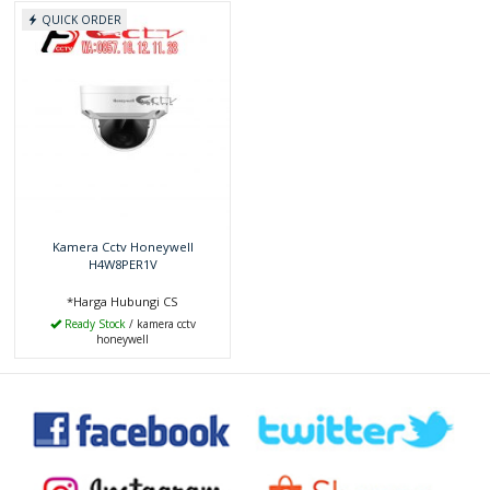
QUICK ORDER
Kamera Cctv Honeywell
H4W8PER1V
*Harga Hubungi CS
Ready Stock
/ kamera cctv
honeywell