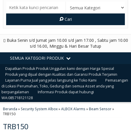
Cari
Buka Senin s/d Jumat jam 10.00 s/d jam 17.00 , Sabtu jam 10.00
s/d 16.00, Minggu & Hari Besar Tutup
SEMUA KATEGORI PRODUK
Dapatkan Produk Produk Unggulan kami dengan Harga Spesial
Produk yang dijual dengan Kualitas dan Garansi Produk Terjamin
Layanan Purna Jual yang jelas langsung ke Toko Kami
Pemasangan
di Lokasi Perumahan, Toko, Gedung dan semua Asset anda yang
berpangalaman
Informasi Produk dapat hubungi
WA:085718121128
Beranda
»
Security System Albox
»
ALBOX Alarms
»
Beam Sensor
»
TRB150
TRB150