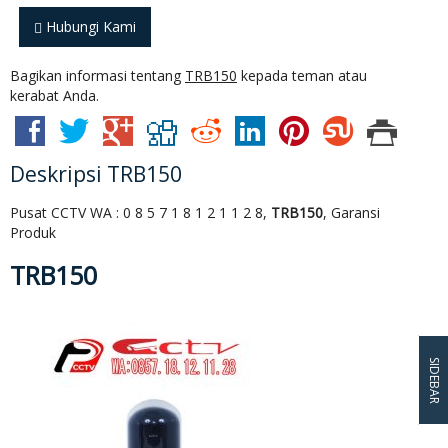
Hubungi Kami
Bagikan informasi tentang
TRB150
kepada teman atau
kerabat Anda.
Deskripsi
TRB150
Pusat CCTV WA : 0 8 5 7 1 8 1 2 1 1 2 8,
TRB150
, Garansi
Produk
TRB150
SIDEBAR