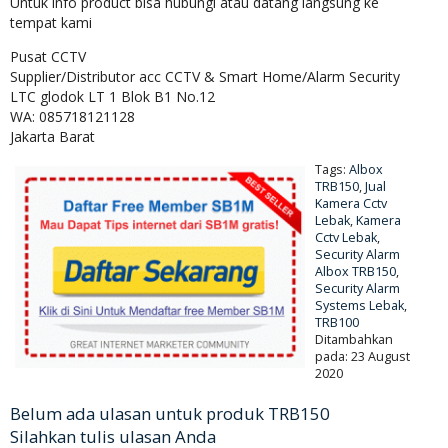
Untuk info product bisa hubungi atau datang langsung ke
tempat kami
Pusat CCTV
Supplier/Distributor acc CCTV & Smart Home/Alarm Security
LTC glodok LT 1 Blok B1 No.12
WA: 085718121128
Jakarta Barat
Tags:
Albox
TRB150
,
Jual
Kamera Cctv
Lebak
,
Kamera
Cctv Lebak
,
Security Alarm
Albox TRB150
,
Security Alarm
Systems Lebak
,
TRB100
Ditambahkan
pada: 23 August
2020
Belum ada ulasan untuk produk TRB150
Silahkan tulis ulasan Anda