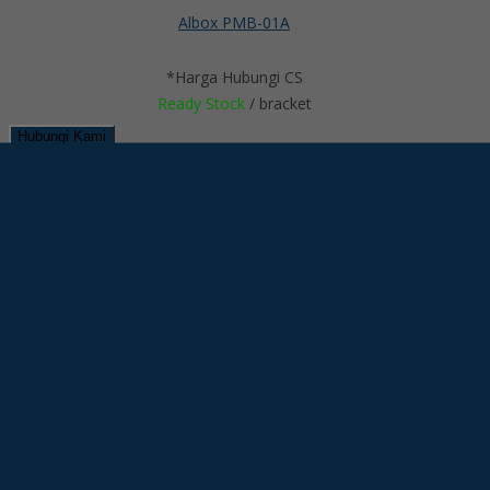
Albox PMB-01A
*Harga Hubungi CS
Ready Stock
/ bracket
Hubungi Kami
QUICK ORDER
Whatsapp
via SMS
Albox BDTB-ARC
*Pemesanan dapat langsung menghubungi kontak di bawah ini:
*Harga Hubungi CS
Ready Stock
/ albox bracket
SMS
6285718121128
Telepon
6285718121128