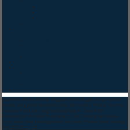
Control Panel
Alarm Control Panel
Control Panel legend series
Control Panel smart sensor series
Paket Alarm Albox
Security Systems Hikvision
Acess Control and Door Phone
Easy IP Kamera
Hikvision KAmera
Wifi Alarm Hikvision
Wifi Kamera dan NVR
Smart Home
UNV Product
IP Kamera UNV
NVR UNV
UNV kamera Outdoor
Wireless Universal Transmitter
Dapatkan Produk Produk Unggulan kami dengan Harga Spesial
Produk yang dijual dengan Kualitas dan Garansi Produk Terjamin
Layanan Purna Jual yang jelas langsung ke Toko Kami
Pemasangan di Lokasi Perumahan, Toko, Gedung dan semua
Asset anda yang berpangalaman
Informasi Produk dapat hubungi
WA:085718121128