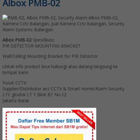
Albox PMB-02
Albox PMB-02
Spesifikasi:
PIR DETECTOR MOUNTING BRACKET
Wall/Ceiling Mounting Bracket for PIR Detector
Untuk info product bisa hubungi atau datang langsung ke
tempat kami
Pusat CCTV
Supplier/Distributor acc CCTV & Smart Home/Alarm Security
LTC glodok LT 1 Blok B1 No.12
Jakarta Barat