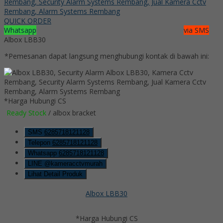
QUICK ORDER
Whatsapp
via SMS
Albox LBB30
*Pemesanan dapat langsung menghubungi kontak di bawah ini:
*Harga Hubungi CS
Ready Stock
/ albox bracket
SMS
6285718121128
Telepon
6285718121128
Whatsapp
6285718121128
LINE @kameracctvmurah
Lihat Detail Produk
Albox LBB30
*Harga Hubungi CS