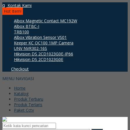
q
Kontak Kami
Hot Item!
Albox Magnetic Contact MC192W
Albox BTBC-I
TRB100
Albox Vibration Sensor VS01
Keeper KC OC100 1MP Camera
UNV NVR302-16S
Hikvision DS 2CD1023G0E-IP66
Hikvision DS 2CD1023G0E
Checkout
MENU NAVIGASI
Home
Katalog
Produk Terbaru
Produk Terlaris
Paket Cctv