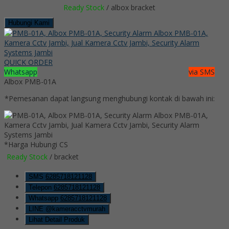
Ready Stock
/ albox bracket
Hubungi Kami
QUICK ORDER
Whatsapp
via SMS
Albox PMB-01A
*Pemesanan dapat langsung menghubungi kontak di bawah ini:
*Harga Hubungi CS
Ready Stock
/ bracket
SMS
6285718121128
Telepon
6285718121128
Whatsapp
6285718121128
LINE @kameracctvmurah
Lihat Detail Produk