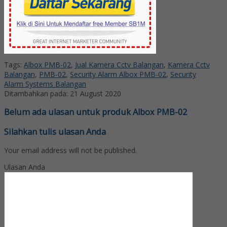
Tags:
Albox PMB-02
,
Jual Kamera Cctv Balangan
,
Kamera Cctv
Balangan
,
PMB-02
,
Security Alarm Albox PMB-02
,
Security
Alarm Systems Balangan
Ditambahkan pada: 21 August 2020
Belum ada ulasan untuk produk Albox PMB-02
Silahkan tulis ulasan Anda
Your email address will not be published.
Ulasan Anda