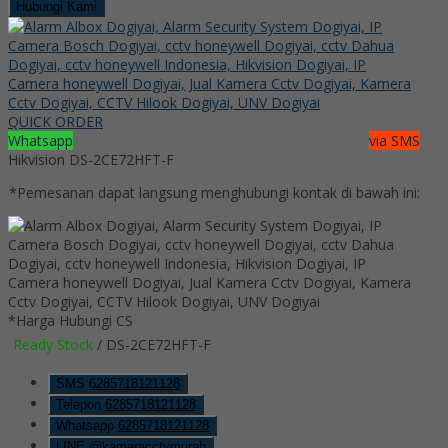
Hubungi Kami
QUICK ORDER
Whatsapp
via SMS
Hikvision DS-2CE72HFT-F
*Pemesanan dapat langsung menghubungi kontak di bawah ini:
*Harga Hubungi CS
Ready Stock
/ DS-2CE72HFT-F
SMS
6285718121128
Telepon
6285718121128
Whatsapp
6285718121128
LINE @kameracctvmurah