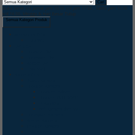
Cari
Buka Senin s/d Jumat jam 10.00 s/d jam 17.00 , Sabtu jam 10.00
s/d 16.00, Minggu & Hari Besar Tutup
Semua Kategori Produk
Accesories Cctv
HDD WD
Dvr Cctv
Hikvision Dvr
Honeywell Dvr
Keeper Dvr
UNV NVR
Kamera Cctv
Bosch Kamera
Hikvision Kamera
Hikvision Indoor
Hikvision OUTDOOR
IP Kamera
Wifi Kamera dan NVR
Honeywell Kamera
Keeper Kamera
Trivision Kamera
UNV Kamera