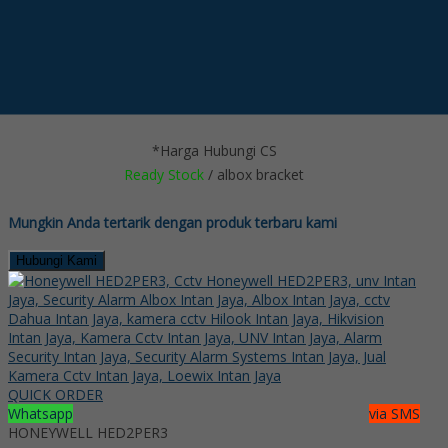
Whatsapp
6285718121128
LINE @kameracctvmurah
Lihat Detail Produk
Albox BDTB-ARC
*Harga Hubungi CS
Ready Stock
/ albox bracket
Mungkin Anda tertarik dengan produk terbaru kami
Hubungi Kami
QUICK ORDER
Whatsapp
via SMS
HONEYWELL HED2PER3