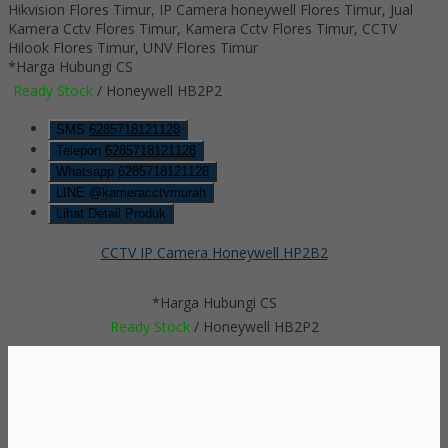
*Harga Hubungi CS
Ready Stock
/ Honeywell HB2P2
SMS
6285718121128
Telepon
6285718121128
Whatsapp
6285718121128
LINE @kameracctvmurah
Lihat Detail Produk
CCTV IP Camera Honeywell HP2B2
*Harga Hubungi CS
Ready Stock
/ Honeywell HB2P2