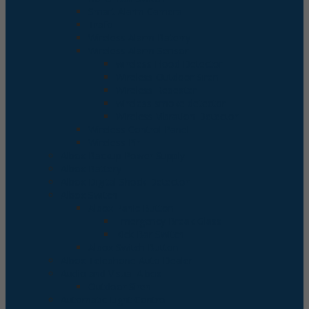
Smart Alarm Camera
Trafo
Wireless Alarm Baterry
Wireless Alarm Sensor
wireless Flood Detector
Wireless Outdoor Siren
Wireless Repeater
wireless smoke detector
Wireless Vibration Detector
Wireless Control Panel
Wireless Pir
Albox Backup Power Supply
Albox Battery
Albox Digital Shock Detector
Albox Switch
Albox Panic Button
Emergency Break Glass
Kick Bar Switch
Albox Switch Button
Albox Telephone Auto Dealer
Audio and Visual Albox
Outdoor Siren
Automatic Light Control