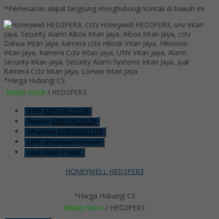
*Pemesanan dapat langsung menghubungi kontak di bawah ini:
*Harga Hubungi CS
Ready Stock
/ HED2PER3
SMS
6285718121128
Telepon
6285718121128
Whatsapp
6285718121128
LINE @kameracctvmurah
Lihat Detail Produk
HONEYWELL HED2PER3
*Harga Hubungi CS
Ready Stock
/ HED2PER3