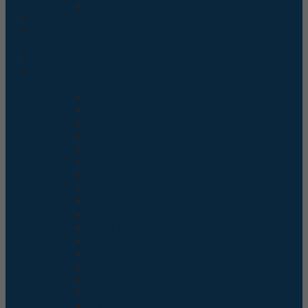
UNV kamera Indoor-Outdoor
Paket Cctv
Power Supply
Arney Power Supply
Produk Sale
Security System Albox
ALBOX Alarms
Alarm Black Box
Alarm Keypad
Albox Flood Sensor
Albox Glass Break Detector
Albox Heavy Duty Magnetic Contact
Albox Magnetic Contact
Albox Magnetic Contact/Recessed Mounted
Albox Overhead Magnetic Contact
Albox Smart Sensor
Albox Vibration Sensor
Beam Sensor
Bracket
Dual Two Beam Sensor
Pir Motion Detector
POWER PACK FOR MAGNETIC CONTACT
Remote Control
Roller Ball Switch