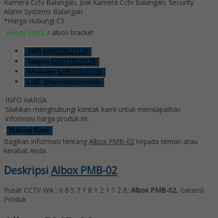
*Harga Hubungi CS
Ready Stock
/ albox bracket
SMS
6285718121128
Telepon
6285718121128
Whatsapp
6285718121128
LINE @kameracctvmurah
INFO HARGA
Silahkan menghubungi kontak kami untuk mendapatkan
informasi harga produk ini.
Hubungi Kami
Bagikan informasi tentang
Albox PMB-02
kepada teman atau
kerabat Anda.
Deskripsi
Albox PMB-02
Pusat CCTV WA : 0 8 5 7 1 8 1 2 1 1 2 8,
Albox PMB-02
, Garansi
Produk