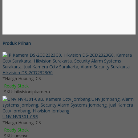
Produk Pilihan
Hikvision DS-2CD2323G0
*Harga Hubungi CS
Ready Stock
SKU: hikvisionipkamera
UNV NVR301-08B
*Harga Hubungi CS
Ready Stock
SKU: unvnvr